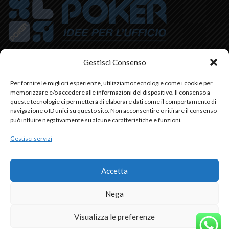
Gestisci Consenso
via Monte Cusna,2 42015 Correggio (RE)
Phone: 0522-693633
Per fornire le migliori esperienze, utilizziamo tecnologie come i cookie per
memorizzare e/o accedere alle informazioni del dispositivo. Il consenso a
Fax: 0522-642995
queste tecnologie ci permetterà di elaborare dati come il comportamento di
C.f e P.iva: 00745450353
navigazione o ID unici su questo sito. Non acconsentire o ritirare il consenso
può influire negativamente su alcune caratteristiche e funzioni.
INFORMAZIONI
Gestisci servizi
IL MIO ACCOUNT
Accetta
2021 CREATED BY
Webhouse
. marco genovese
Nega
© tutti i marchi presenti nel sito sono da considerarsi dei legittimi
proprietari.
Visualizza le preferenze