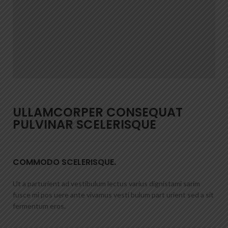
ULLAMCORPER CONSEQUAT
PULVINAR SCELERISQUE
COMMODO SCELERISQUE.
Ut a parturient ad vestibulum lectus varius dignistami sarim
fusce mi pos uere ante vivamus vesti bulum part urient sed a sit
fermentum eros.