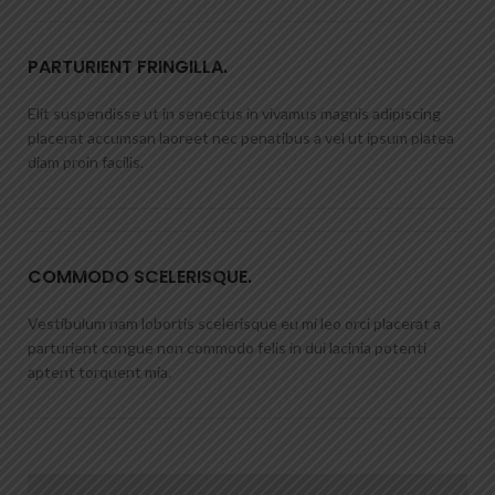
PARTURIENT FRINGILLA.
Elit suspendisse ut in senectus in vivamus magnis adipiscing
placerat accumsan laoreet nec penatibus a vel ut ipsum platea
diam proin facilis.
COMMODO SCELERISQUE.
Vestibulum nam lobortis scelerisque eu mi leo orci placerat a
parturient congue non commodo felis in dui lacinia potenti
aptent torquent mia.